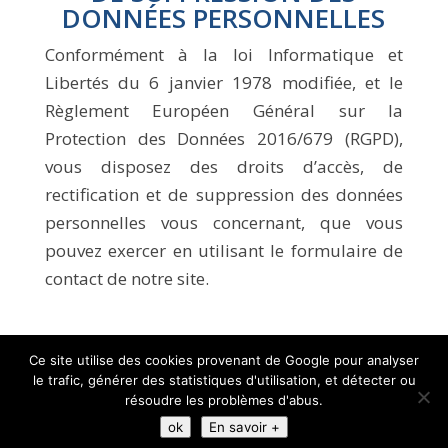
DONNÉES PERSONNELLES
Conformément à la loi Informatique et
Libertés du 6 janvier 1978 modifiée, et le
Règlement Européen Général sur la
Protection des Données 2016/679 (RGPD),
vous disposez des droits d’accès, de
rectification et de suppression des données
personnelles vous concernant, que vous
pouvez exercer en utilisant le formulaire de
contact de notre site.
Ce site utilise des cookies provenant de Google pour analyser
IDEPP : INTERSYNDICALE DE DÉFENSE DE LA
le trafic, générer des statistiques d'utilisation, et détecter ou
PSYCHIATRIE PUBLIQUE |
MENTIONS
résoudre les problèmes d'abus.
LEGALES
|
CONTACT
ok
En savoir +